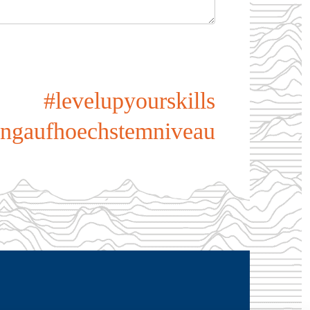
#levelupyourskills
ungaufhoechstemniveau